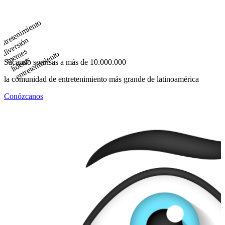
ntretenimiento
diversión
memes
entretenimiento
líderes
Sacando sonrisas a más de 10.000.000
la comunidad de entretenimiento más grande de latinoamérica
Conózcanos